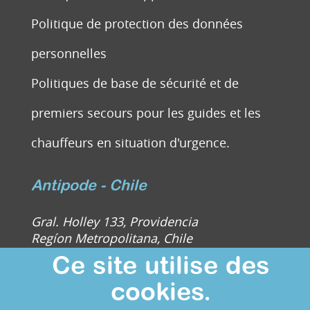
Politique de protection des données
personnelles
Politiques de base de sécurité et de
premiers secours pour les guides et les
chauffeurs en situation d'urgence.
Antipode - Chile
Gral. Holley 133, Providencia
Regíon Metropolitana, Chile
Ce site utilise des
Whattsapp : ‪+56 9 2944 0959‬
cookies.