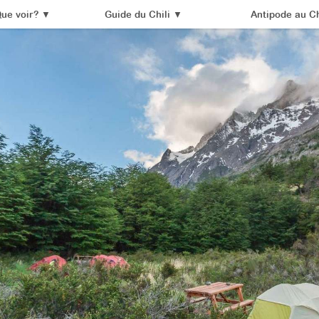
ue voir?
▼
Guide du Chili
▼
Antipode au Ch