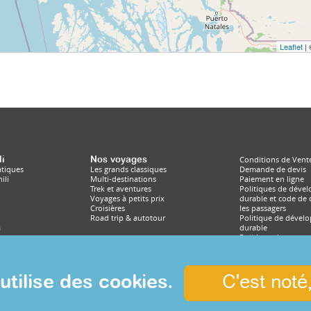
Leaflet
|
li
Nos voyages
Conditions de Vente
atiques
Les grands classiques
Demande de devis
ili
Multi-destinations
Paiement en ligne
Trek et aventures
Politiques de déve
Voyages à petits prix
durable et code de
Croisières
les passagers
Road trip & autotour
Politique de dével
a
durable
Politique de protec
données personnell
Politiques de base d
premiers secours po
les chauffeurs en si
utilise des cookies.
C'est noté
d'urgence.