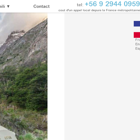
+56 9 2944 0959
tel:
Contact
ili
▼
cout d'un appel local depuis la France métropolitaine
Fr
En
Es