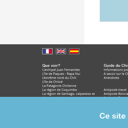
Que voir?
Guide du Chi
L'archipel Juan Fernandez
Informations pr
L'île de Paques - Rapa Nui
A savoir sur le Ch
L’extrême nord du Chili
Anecdotes
L’île de Chiloé
La Patagonie Chilienne
La région de Coquimbo
Antipode travel
La région de Santiago, valparaiso et
Antipode Bolivi
du centre du pays
Antipode Peru
La région des lacs
Antipode Chile
La région du désert d’Atacama
La troisième région du Chili
Ce site 
© Antipode 2020