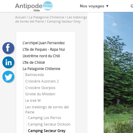
Nos voyages
▼
Q
Accueil
/
La Patagonie Chilienne
/
Les trekkings
de torres del Paine
/
Camping Secteur Grey
L'archipel Juan Fernandez
L'île de Paques - Rapa Nui
L’extrême nord du Chili
L’île de Chiloé
La Patagonie Chilienne
Balmaceda
Croisière Australis 2
Croisière Skorpios
Grotte du Milodon
Le trek W
Les trekkings de torres del
Paine
Camping Los Perros
Camping Secteur Dickson
Camping Secteur Grey