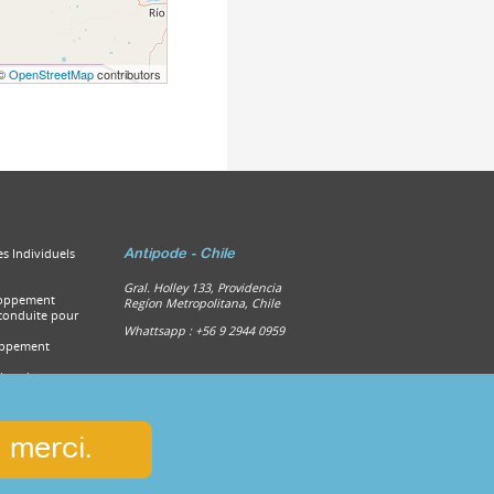
 ©
OpenStreetMap
contributors
s Individuels
Antipode - Chile
Gral. Holley 133, Providencia
loppement
Regíon Metropolitana, Chile
 conduite pour
Whattsapp : ‪+56 9 2944 0959‬
oppement
tion des
es
e sécurité et de
ur les guides et
tuation
, merci.