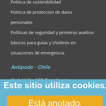
Politica de sostenibilidad
Politica de proteccion de datos
personales
Políticas de seguridad y primeros auxilios
básicos para guías y choferes en
situaciones de emergencia.
Antipode - Chile
Gral. Holley 133, Providencia
Este sitio utiliza cookies
Regíon Metropolitana, Chile
Whattsapp : ‪+56 9 2944 0959‬
Está anotado,